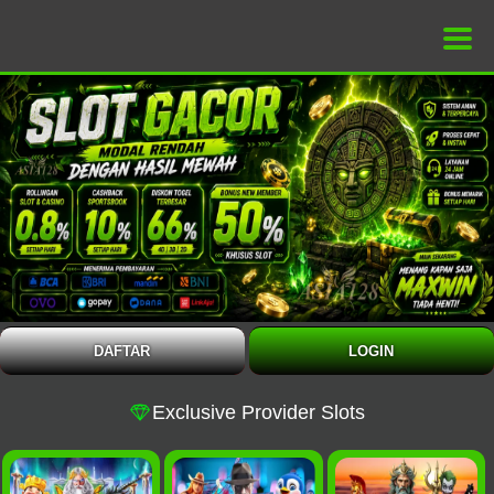
DAFTAR
LOGIN
Exclusive Provider Slots