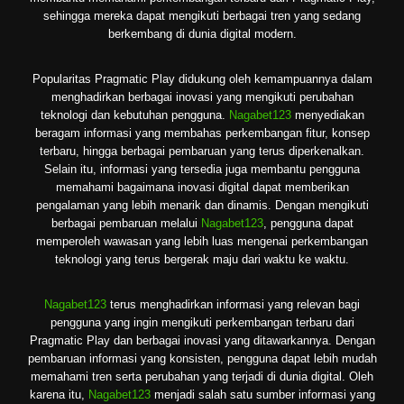
sehingga mereka dapat mengikuti berbagai tren yang sedang
berkembang di dunia digital modern.
Popularitas Pragmatic Play didukung oleh kemampuannya dalam
menghadirkan berbagai inovasi yang mengikuti perubahan
teknologi dan kebutuhan pengguna.
Nagabet123
menyediakan
beragam informasi yang membahas perkembangan fitur, konsep
terbaru, hingga berbagai pembaruan yang terus diperkenalkan.
Selain itu, informasi yang tersedia juga membantu pengguna
memahami bagaimana inovasi digital dapat memberikan
pengalaman yang lebih menarik dan dinamis. Dengan mengikuti
berbagai pembaruan melalui
Nagabet123
, pengguna dapat
memperoleh wawasan yang lebih luas mengenai perkembangan
teknologi yang terus bergerak maju dari waktu ke waktu.
Nagabet123
terus menghadirkan informasi yang relevan bagi
pengguna yang ingin mengikuti perkembangan terbaru dari
Pragmatic Play dan berbagai inovasi yang ditawarkannya. Dengan
pembaruan informasi yang konsisten, pengguna dapat lebih mudah
memahami tren serta perubahan yang terjadi di dunia digital. Oleh
karena itu,
Nagabet123
menjadi salah satu sumber informasi yang