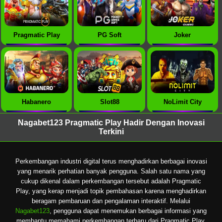
Pragmatic Play
PG Soft
Joker
Habanero
Slot88
NoLimit City
Nagabet123 Pragmatic Play Hadir Dengan Inovasi
Terkini
Perkembangan industri digital terus menghadirkan berbagai inovasi
yang menarik perhatian banyak pengguna. Salah satu nama yang
cukup dikenal dalam perkembangan tersebut adalah Pragmatic
Play, yang kerap menjadi topik pembahasan karena menghadirkan
beragam pembaruan dan pengalaman interaktif. Melalui
Nagabet123
, pengguna dapat menemukan berbagai informasi yang
membantu memahami perkembangan terbaru dari Pragmatic Play,